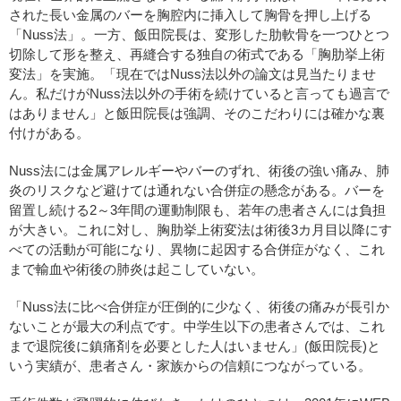
された長い金属のバーを胸腔内に挿入して胸骨を押し上げる
「Nuss法」。一方、飯田院長は、変形した肋軟骨を一つひとつ
切除して形を整え、再縫合する独自の術式である「胸肋挙上術
変法」を実施。「現在ではNuss法以外の論文は見当たりませ
ん。私だけがNuss法以外の手術を続けていると言っても過言で
はありません」と飯田院長は強調、そのこだわりには確かな裏
付けがある。
Nuss法には金属アレルギーやバーのずれ、術後の強い痛み、肺
炎のリスクなど避けては通れない合併症の懸念がある。バーを
留置し続ける2～3年間の運動制限も、若年の患者さんには負担
が大きい。これに対し、胸肋挙上術変法は術後3カ月目以降にす
べての活動が可能になり、異物に起因する合併症がなく、これ
まで輸血や術後の肺炎は起こしていない。
「Nuss法に比べ合併症が圧倒的に少なく、術後の痛みが長引か
ないことが最大の利点です。中学生以下の患者さんでは、これ
まで退院後に鎮痛剤を必要とした人はいません」(飯田院長)と
いう実績が、患者さん・家族からの信頼につながっている。