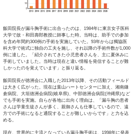
飯田院長が漏斗胸手術に出合ったのは、1984年に東京女子医科
大学で故・和田壽郎教授に師事した時。当時は、助手での参加
を含め年間約300例の手術を実施していた。93年からは獨協医
科大学で術式に独自の工夫を施し、それ以降の手術件数が1,000
例に達した。「紹介されてきた小児患者さんを、主に夏休みに
手術していました。当時は現在と違い情報を発信することが難
しかったのを覚えています」と振り返る。
飯田院長が徳洲会に入職した2013年以降、その活動フィールド
は大きく広がった。現在は葉山ハートセンターに加え、湘南鎌
倉病院、大垣徳洲会病院(岐阜県)、中部徳洲会病院(沖縄県)など
でも手術を実施。自らが各地に出向く理由は、「漏斗胸の患者
さんは学童生徒さんが多く、親御さんも仕事しているので、遠
方での手術になると通院することが難しいからです」と力を込
める。
現在、世界的に主流となっている漏斗胸手術は、1998年に発表