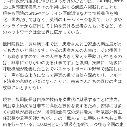
手術件数が飛躍的に伸びたきっかけのひとつは、2001年にWEB
上に胸郭変形疾患とその手術に関する解説を掲載したことだ。
現在も同院のSNSやオンライン医療講演などで情報発信を強
化。国内だけではなく、英語のホームページを見て、カナダや
ウクライナから訪日して手術を受ける患者さんもいるなど、そ
のネットワークは全世界に広がっている。
飯田院長は「漏斗胸手術では、患者さんとご家族の満足度がと
ても大きいと感じます。小児の患者さんの人生は、その後何十
年も続きますので、その人生を大きく変える手助けができるの
は、非常にやりがいのある仕事です」と強調。実際に、術後に
呼吸機能が改善したことでバスケットボールや野球で活躍した
り、声が出るようになって声楽の道で自信を深めたり、フルー
ト演奏の息継ぎが楽になったりと、患者さんたちの喜びの声は
枚挙にいとまがない。
現在、飯田院長は自身の技術を次世代に継承することに注力。
胸肋挙上術変法は非常に高度な技術を要するため、習得には多
くの経験が必要だが、湘南鎌倉病院の深井隆太・呼吸器外科主
任部長や若手医師たちが、この「職人技」に興味をもち共に手
術を行っている。1,000例という通過点を経て、今後も全国の患