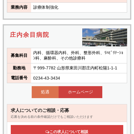
業務内容
診療体制強化
庄内余目病院
内科、循環器内科、外科、整形外科、ﾘﾊﾋﾞﾘﾃｰｼｮ
募集科目
ﾝ科、麻酔科、その他診療科
勤務地
〒999-7782 山形県東田川郡庄内町松陽1-1-1
電話番号
0234-43-3434
処遇
ホームページ
求人についてのご相談・応募
応募を決める前の条件確認だけでもご相談いただけます
この求人について相談