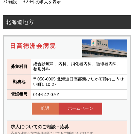
70
329
施設、
件の求人を表示
北海道地方
日高徳洲会病院
総合診療科、内科、消化器内科、循環器内科、
募集科目
整形外科
〒056-0005 北海道日高郡新ひだか町静内こうせ
勤務地
い町1-10-27
電話番号
0146-42-0701
処遇
ホームページ
求人についてのご相談・応募
応募を決める前の条件確認だけでもご相談いただけます