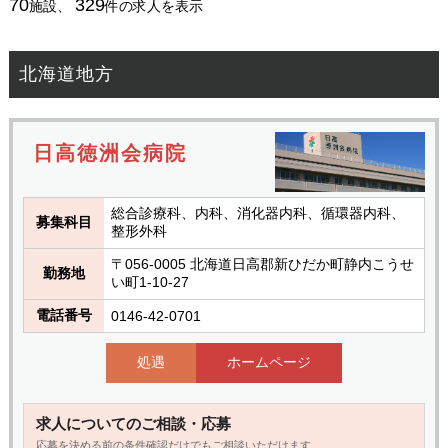
70
329
施設、
件の求人を表示
北海道地方
日高徳洲会病院
総合診療科、内科、消化器内科、循環器内科、
募集科目
整形外科
〒056-0005 北海道日高郡新ひだか町静内こうせ
勤務地
い町1-10-27
電話番号
0146-42-0701
処遇
ホームページ
求人についてのご相談・応募
応募を決める前の条件確認だけでもご相談いただけます