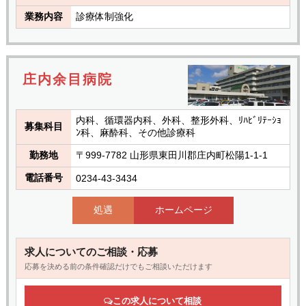
業務内容
診療体制強化
庄内余目病院
内科、循環器内科、外科、整形外科、ﾘﾊﾋﾞﾘﾃｰｼｮ
募集科目
ﾝ科、麻酔科、その他診療科
勤務地
〒999-7782 山形県東田川郡庄内町松陽1-1-1
電話番号
0234-43-3434
処遇
ホームページ
求人についてのご相談・応募
応募を決める前の条件確認だけでもご相談いただけます
この求人について相談