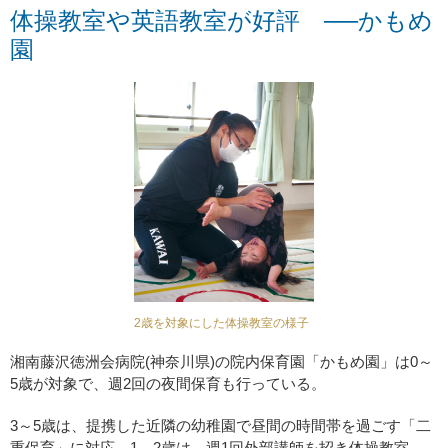
体操教室や英語教室が好評 ──かもめ
園
2歳を対象にした体操教室の様子
湘南藤沢徳洲会病院(神奈川県)の院内保育園「かもめ園」は0～
5歳が対象で、週2回の夜間保育も行っている。
3～5歳は、提携した近隣の幼稚園で昼間の時間帯を過ごす「二
重保育」に対応。1、2歳は、週1回外部講師を招き体操教室、