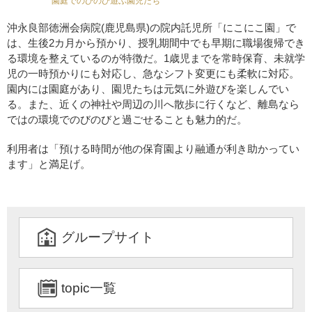
園庭でのびのび遊ぶ園児たち
沖永良部徳洲会病院(鹿児島県)の院内託児所「にこにこ園」で
は、生後2カ月から預かり、授乳期間中でも早期に職場復帰でき
る環境を整えているのが特徴だ。1歳児までを常時保育、未就学
児の一時預かりにも対応し、急なシフト変更にも柔軟に対応。
園内には園庭があり、園児たちは元気に外遊びを楽しんでい
る。また、近くの神社や周辺の川へ散歩に行くなど、離島なら
ではの環境でのびのびと過ごせることも魅力的だ。
利用者は「預ける時間が他の保育園より融通が利き助かってい
ます」と満足げ。
グループサイト
topic一覧