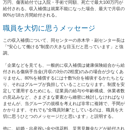
万円、傷害給付では入院・手術で同額、死亡で最大100万円が
給付される。収入補償は就業不能になった場合、最大で月収の
80%が18カ月間給付される。
職員を大切に思うメッセージ
この収入補償について、同センターの赤木学・副センター長は
「“安心して働ける”制度の大きな目玉だと思っています」と強
調。
「企業などを見ても、一般的に収入補償は健康保険組合から給
付される傷病手当金(月収の3分の2程度)のみの場合が少なくあ
りません。80%を補償するには十数%分を補塡するかたちとな
り、それはグループが負担していることになります。制度を安
定して運用するためにも、従業員の給与や年齢構成、休業者数
の見込みなど、さまざまな要素から緻密に検討しなければなり
ませんが、当グループの規模を考えれば非常に複雑で、手間が
かかります。それでも“全職員対象”としているのは、職員を大
切に思うひとつのメッセージだと思います」と説明する。
他に、結婚・出産祝い金や供花料、災害見舞金などが給付され