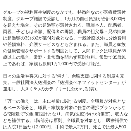
グループの福利厚生制度のなかでも、特徴的なのが医療費還付
制度。グループ施設で受診し、1カ月の自己負担が合計3,000円
を超えた場合、その超過額が還付される。職員本人、配偶者、
両親、子どもは全額、配偶者の両親、職員の祖父母・兄弟姉妹
は超過額の3分の2が還付対象となる。一般診療以外に分娩費用
や差額室料、介護サービスなども含まれる。また、職員と家族
の健康管理をサポートする制度として、人間ドックは職員が35
歳以上の場合、常勤・非常勤を問わず原則無料。常勤で35歳以
上であれば、家族も原則1万1,000円で受診可能だ。
日々の生活や将来に対する“備え”、余暇支援に関する制度も充
実。一般社団法人徳洲会の「徳洲会ベネフィットセンター」が
運用し、大きく5つのカテゴリーに分かれる(表)。
「万一の備え」は、主に補償に関する制度。全職員が対象とな
るベース部分と、職員・家族を対象に任意の選択プランからな
る“2階建て”の制度設計となり、病気(医療)やけが(傷害)、収入な
どを補償する。1階部分は原則、全職員を対象とし、医療補償で
は入院1日当たり2,000円、手術で最大2万円、死亡では最大500