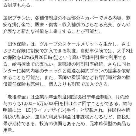
る制度もある。
選択プランは、各補償制度の不足部分をカバーできる内容。割
安な掛け金で、医療・傷害・収入補償のさらなる充実、がんや
介護など新たな補償を上乗せすることが可能だ。
「団体保険」は、グループのスケールメリットを生かし、さま
ざまな保険に割安で加入できる制度。自動車保険では、大手3社
の保険を19%(6月26日時点)という高い団体割引率で利用でき
る。給与控除での支払い、退職後の同割引率継続、さらに同セ
ンターに契約内容のチェックと最適な契約プランの提案を依頼
することも可能だ。また、医師や看護師など各専門職対象の賠
償責任保険も完備し、個人よりも割安で加入できる。
「老後資金」は企業型年金制度(確定拠出型年金制度)。月の給
与のうち1,000～5万5,000円を掛け金に回すことができる。給与
明細には「LD(ライフデザイン)手当」と記載され、住民税や所
得税の対象外。運用の利息や利益は非課税となるなど、節税効
果が期待できる。投資の側面もあるため、元本確保型の商品も
用意。