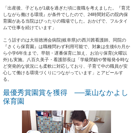
「出産後、子どもが1歳を過ぎた頃に復職を考えました。『育児
しながら働ける環境』が条件でしたので、24時間対応の院内保
育園がある当院はぴったりの職場でした。おかげで、フルタイ
ムで仕事を続けています」
こう話すのは大垣徳洲会病院(岐阜県)の西川茜看護師。同院の
『さくら保育園』は職種問わず利用可能で、対象は生後6カ月か
ら小学6年生まで。早朝・遅番保育に加え、お泊り保育(火曜以
外)も実施。八百久美子・看護部長は「学級閉鎖や警報発令時な
ど突発的な状況にも柔軟に対応しており、子育て中の職員が安
心して働ける環境づくりにつながっています」とアピールす
る。
最優秀賞園賞を獲得 ──葉山なかよし
保育園