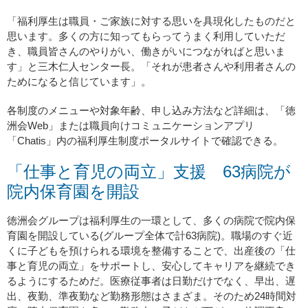
「福利厚生は職員・ご家族に対する思いを具現化したものだと
思います。多くの方に知ってもらってうまく利用していただ
き、職員皆さんのやりがい、働きがいにつながればと思いま
す」と三木仁人センター長。「それが患者さんや利用者さんの
ためになると信じています」。
各制度のメニューや対象年齢、申し込み方法など詳細は、「徳
洲会Web」または職員向けコミュニケーションアプリ
「Chatis」内の福利厚生制度ポータルサイトで確認できる。
「仕事と育児の両立」支援 63病院が
院内保育園を開設
徳洲会グループは福利厚生の一環として、多くの病院で院内保
育園を開設している(グループ全体で計63病院)。職場のすぐ近
くに子どもを預けられる環境を整備することで、出産後の「仕
事と育児の両立」をサポートし、安心してキャリアを継続でき
るようにするためだ。医療従事者は日勤だけでなく、早出、遅
出、夜勤、準夜勤など勤務形態はさまざま。そのため24時間対