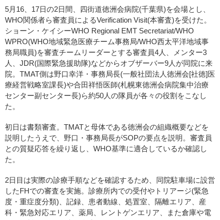
5月16、17日の2日間、四街道徳洲会病院(千葉県)を会場とし、
WHO関係者ら審査員によるVerification Visit(本審査)を受けた。
ショーン・ケイシーWHO Regional EMT Secretariat/WHO
WPRO(WHO地域緊急医療チーム事務局/WHO西太平洋地域事
務局職員)を審査チームリーダーとする審査員4人、メンター3
人、JDR(国際緊急援助隊)などからオブザーバー9人が同院に来
院。TMAT側は野口幸洋・事務局長(一般社団法人徳洲会[社徳]医
療経営戦略室課長)や合田祥悟医師(札幌東徳洲会病院集中治療
センター副センター長)ら約50人の隊員が各々の役割をこなし
た。
初日は書類審査。TMATと母体である徳洲会の組織概要などを
説明したうえで、野口・事務局長がSOPの要点を説明。審査員
との質疑応答を繰り返し、WHO基準に適合しているか確認し
た。
2日目は実際の診療手順などを確認するため、同院駐車場に設営
したFHでの審査を実施。診療所内での受付やトリアージ(緊急
度・重症度分類)、記録、患者動線、処置室、隔離エリア、産
科・緊急対応エリア、薬局、レントゲンエリア、また倉庫や電