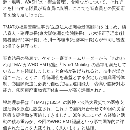
源・燃料、WASH(水・衛生管理)、食糧などについて、それぞ
れを担当する隊員が審査員に説明。ここでも審査員との質疑応
答を繰り返し行った。
TMATの福島安義理事長(医療法人徳洲会最高顧問)をはじめ、橋
爪慶人・副理事長(東大阪徳洲会病院院長)、八木沼正子理事(社
徳看護部門本部長)、石川一郎理事(社徳本部長)らが帯同し審査
の様子を見守った。
審査結果の発表で、ケイシー審査チームリーダーから「われわ
れはTMATがWHO EMT認証『Type1 Mobile』の基準を満たして
いることを確認しました」と合格が告げられると、拍手が湧き
起こった。とくに、①徳洲会を基盤とする安定した組織運営体
制、②国際派遣に必要な自己完結型運用能力、③高い臨床対応
能力、④医療廃棄物管理体制――が高く評価された。
福島理事長は「TMATは1995年の阪神・淡路大震災での医療支
援活動を原点に設立され、これまで国内外合わせて40回の災害
医療支援活動を実施してきました。30年以上にわたる経験と活
動の積み重ねが、今回のWHO EMT認証という形で国際的に評
価されたことを大変うれしく思います」と述懐。