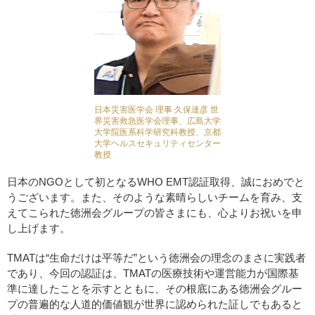
日本災害医学会 理事 久保達彦 世
界災害救急医学会理事、広島大学
大学院医系科学研究科教授、京都
大学ヘルスセキュリティセンター
教授
日本のNGOとして初となるWHO EMT認証取得、誠におめでと
うございます。また、そのような素晴らしいチームを育み、支
えてこられた徳洲会グループの皆さまにも、心よりお祝いを申
し上げます。
TMATは“生命だけは平等だ”という徳洲会の理念のまさに実践者
であり、今回の認証は、TMATの医療技術や運営能力が国際基
準に達したことを示すとともに、その根底にある徳洲会グルー
プの普遍的な人道的価値観が世界に認められた証しでもあると