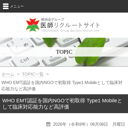
メニュー
TOPIC
ホーム
>
TOPIC一覧
>
WHO EMT認証を国内NGOで初取得 Type1 Mobileとして臨床対
応能力など高評価
WHO EMT認証を国内NGOで初取得 Type1 Mobileと
して臨床対応能力など高評価
2026年（令和8年）06月08日 月曜日