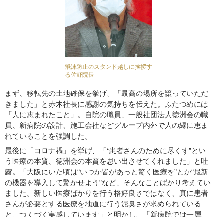
飛沫防止のスタンド越しに挨拶す
る佐野院長
まず、移転先の土地確保を挙げ、「最高の場所を譲っていただ
きました」と赤木社長に感謝の気持ちを伝えた。ふたつめには
「人に恵まれたこと」。自院の職員、一般社団法人徳洲会の職
員、新病院の設計、施工会社などグループ内外で人の縁に恵ま
れていることを強調した。
最後に「コロナ禍」を挙げ、「“患者さんのために尽くす”とい
う医療の本質、徳洲会の本質を思い出させてくれました」と吐
露。「大阪にいた頃は“いつか皆があっと驚く医療を”とか“最新
の機器を導入して驚かせよう”など、そんなことばかり考えてい
ました。新しい医療ばかりを行う格好良さではなく、真に患者
さんが必要とする医療を地道に行う泥臭さが求められている
と、つくづく実感しています」と明かし、「新病院では一層、