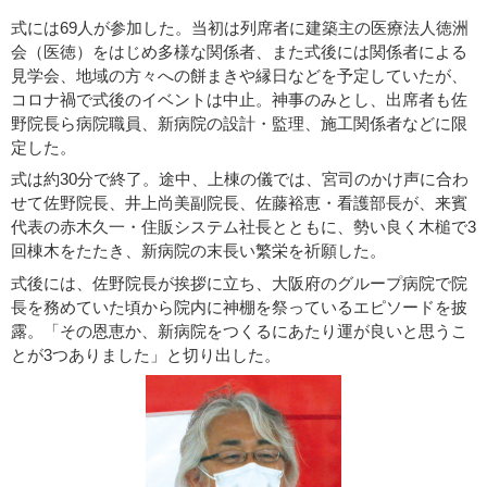
式には69人が参加した。当初は列席者に建築主の医療法人徳洲
会（医徳）をはじめ多様な関係者、また式後には関係者による
見学会、地域の方々への餅まきや縁日などを予定していたが、
コロナ禍で式後のイベントは中止。神事のみとし、出席者も佐
野院長ら病院職員、新病院の設計・監理、施工関係者などに限
定した。
式は約30分で終了。途中、上棟の儀では、宮司のかけ声に合わ
せて佐野院長、井上尚美副院長、佐藤裕恵・看護部長が、来賓
代表の赤木久一・住販システム社長とともに、勢い良く木槌で3
回棟木をたたき、新病院の末長い繁栄を祈願した。
式後には、佐野院長が挨拶に立ち、大阪府のグループ病院で院
長を務めていた頃から院内に神棚を祭っているエピソードを披
露。「その恩恵か、新病院をつくるにあたり運が良いと思うこ
とが3つありました」と切り出した。