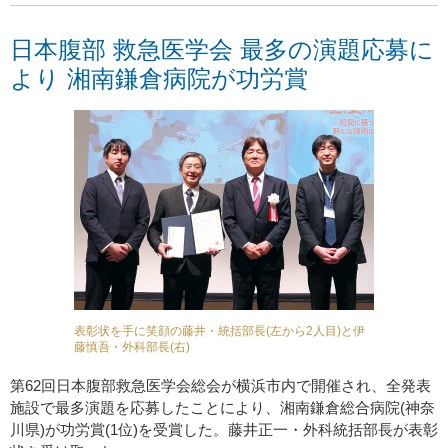
日本腹部 救急医学会 最多の演題応募に
より 湘南鎌倉病院が功労賞
表彰状を手に笑顔の藤井・統括部長(左から2人目)と伊
藤慎吾・外科部長(右)
第62回日本腹部救急医学会総会が横浜市内で開催され、全発表
施設で最多演題を応募したことにより、湘南鎌倉総合病院(神奈
川県)が功労賞(1位)を受賞した。藤井正一・外科統括部長が表彰