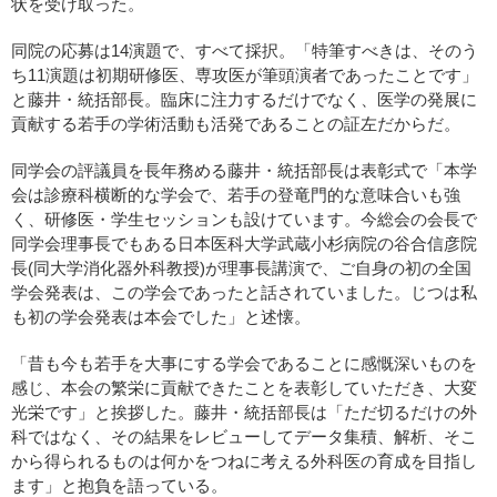
状を受け取った。
同院の応募は14演題で、すべて採択。「特筆すべきは、そのう
ち11演題は初期研修医、専攻医が筆頭演者であったことです」
と藤井・統括部長。臨床に注力するだけでなく、医学の発展に
貢献する若手の学術活動も活発であることの証左だからだ。
同学会の評議員を長年務める藤井・統括部長は表彰式で「本学
会は診療科横断的な学会で、若手の登竜門的な意味合いも強
く、研修医・学生セッションも設けています。今総会の会長で
同学会理事長でもある日本医科大学武蔵小杉病院の谷合信彦院
長(同大学消化器外科教授)が理事長講演で、ご自身の初の全国
学会発表は、この学会であったと話されていました。じつは私
も初の学会発表は本会でした」と述懐。
「昔も今も若手を大事にする学会であることに感慨深いものを
感じ、本会の繁栄に貢献できたことを表彰していただき、大変
光栄です」と挨拶した。藤井・統括部長は「ただ切るだけの外
科ではなく、その結果をレビューしてデータ集積、解析、そこ
から得られるものは何かをつねに考える外科医の育成を目指し
ます」と抱負を語っている。