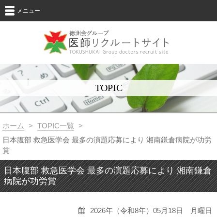
メニュー
TOPIC
ホーム
>
TOPIC一覧
>
日本腹部 救急医学会 最多の演題応募により 湘南鎌倉病院が功労
賞
日本腹部 救急医学会 最多の演題応募により 湘南鎌倉
病院が功労賞
2026年（令和8年）05月18日 月曜日