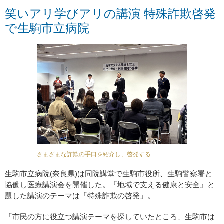
笑いアリ学びアリの講演 特殊詐欺啓発
で生駒市立病院
さまざまな詐欺の手口を紹介し、啓発する
生駒市立病院(奈良県)は同院講堂で生駒市役所、生駒警察署と
協働し医療講演会を開催した。『地域で支える健康と安全』と
題した講演のテーマは「特殊詐欺の啓発」。
「市民の方に役立つ講演テーマを探していたところ、生駒市は