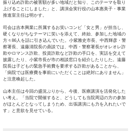
振り込め詐欺の被害額が多い地域だと知り、このテーマを取り
上げることにしました」と、講演会実行役の山本惠美子・事業
推進室主任は明かす。
司会は吉本興業に所属するお笑いコンビ「女と男」が担当し、
硬くなりがちなテーマに笑いを添えて、終始、参加した地域の
方々86人を話に引き込んでいた。小紫雅史市長、中西輝彦・警
察署長、遠藤清院長の鼎談では、中西・警察署長がオレオレ詐
欺やロマンス詐欺、投資詐欺など詐欺の手口を、実話を交えて
披露したり、小紫市長が市の相談窓口を紹介したりした。遠藤
院長は子どもの緊急手術費を要求する詐欺があることから、
「病院では医療費を事前にいただくことは絶対にありません」
と注意喚起した。
山本主任は今回の盛況ぶりから、今後、医療講演を活発化した
い考え。「当院で開催すると、どうしても当院周辺の方の参加
がほとんどとなってしまうため、出張講演にも力を入れたいで
す」と意欲を見せている。