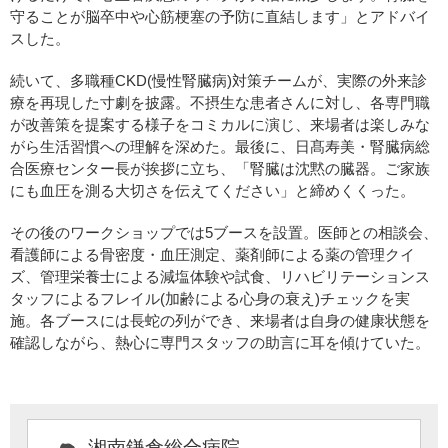
守ることが脳卒中や心筋梗塞の予防に直結します」とアドバイ
スした。
続いて、多職種CKD(慢性腎臓病)対策チームが、実際の外来診
療を再現した寸劇を披露。不摂生な患者さんに対し、各専門職
が改善策を提案する様子をコミカルに演じ、来場者は楽しみな
がら生活習慣への理解を深めた。最後に、日髙寿美・腎臓病総
合医療センター長が挨拶に立ち、「腎臓は沈黙の臓器。ご家族
にも血圧を測る大切さを伝えてください」と締めくくった。
その後のワークショップでは5ブースを設置。医師との相談会、
看護師による骨密度・血圧測定、薬剤師による薬の管理クイ
ズ、管理栄養士による減塩体験や試食、リハビリテーションス
タッフによるフレイル(加齢による心身の衰え)チェックを実
施。各ブースには長蛇の列ができ、来場者は自身の健康状態を
確認しながら、熱心に専門スタッフの助言に耳を傾けていた。
湘南鎌倉総合病院