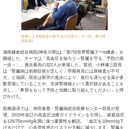
医師による相談会の様子(左が日髙センター長、奥が持
田部長)
湘南鎌倉総合病院(神奈川県)は「第7回世界腎臓デーin鎌倉」を
開催した。テーマは「高血圧を知ろう～腎臓を守る、予防の第
一歩～」。過去最高の322人が来場した。冒頭、小林修三院長
は「腎臓病は初期症状が乏しく、早期発見には尿検査が不可
欠」と強調。現在は医学の進歩により、進行を遅らせる薬が多
数登場していることや、生体腎移植という選択肢があることを
示し、「希望をもって予防と治療に取り組んでください」と呼
びかけた。
医療講演では、持田泰寛・腎臓病総合医療センター部長が登
壇。2025年改訂の高血圧治療ガイドラインを引用し、家庭血圧
を125/75mmHg未満に保つ重要性を解説。「血圧を10mmHg下
げるだけで、心血管疾患のリスクが大幅に減少します。腎臓を