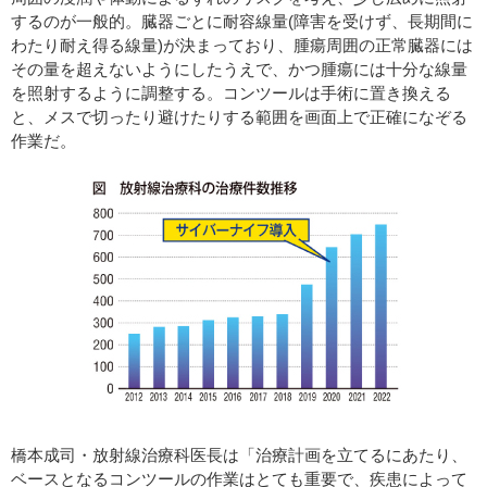
するのが一般的。臓器ごとに耐容線量(障害を受けず、長期間に
わたり耐え得る線量)が決まっており、腫瘍周囲の正常臓器には
その量を超えないようにしたうえで、かつ腫瘍には十分な線量
を照射するように調整する。コンツールは手術に置き換える
と、メスで切ったり避けたりする範囲を画面上で正確になぞる
作業だ。
橋本成司・放射線治療科医長は「治療計画を立てるにあたり、
ベースとなるコンツールの作業はとても重要で、疾患によって