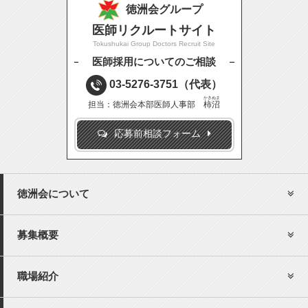
徳洲会グループ
医師リクルートサイト
Tokushukai Group Doctors Recruit Site
医師採用についてのご相談
03-5276-3751
（代表）
かきぬま
担当：徳洲会本部医師人事部
柿沼
応募前相談フォーム
徳洲会について
募集概要
職場紹介