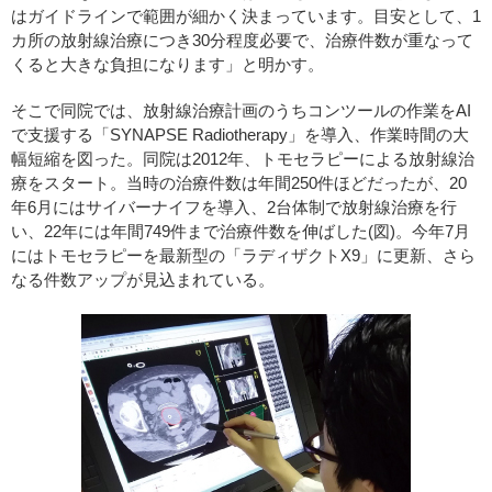
はガイドラインで範囲が細かく決まっています。目安として、1
カ所の放射線治療につき30分程度必要で、治療件数が重なって
くると大きな負担になります」と明かす。
そこで同院では、放射線治療計画のうちコンツールの作業をAI
で支援する「SYNAPSE Radiotherapy」を導入、作業時間の大
幅短縮を図った。同院は2012年、トモセラピーによる放射線治
療をスタート。当時の治療件数は年間250件ほどだったが、20
年6月にはサイバーナイフを導入、2台体制で放射線治療を行
い、22年には年間749件まで治療件数を伸ばした(図)。今年7月
にはトモセラピーを最新型の「ラディザクトX9」に更新、さら
なる件数アップが見込まれている。