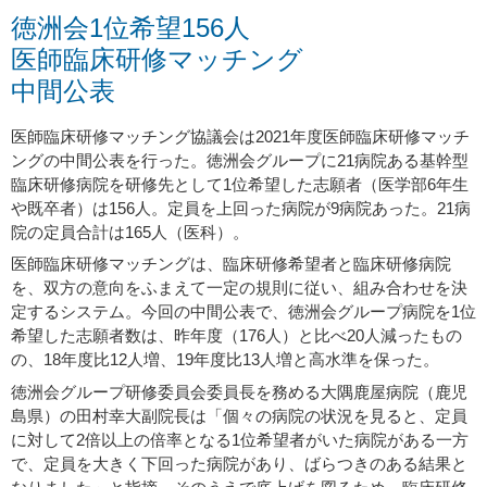
徳洲会1位希望156人
医師臨床研修マッチング
中間公表
医師臨床研修マッチング協議会は2021年度医師臨床研修マッチ
ングの中間公表を行った。徳洲会グループに21病院ある基幹型
臨床研修病院を研修先として1位希望した志願者（医学部6年生
や既卒者）は156人。定員を上回った病院が9病院あった。21病
院の定員合計は165人（医科）。
医師臨床研修マッチングは、臨床研修希望者と臨床研修病院
を、双方の意向をふまえて一定の規則に従い、組み合わせを決
定するシステム。今回の中間公表で、徳洲会グループ病院を1位
希望した志願者数は、昨年度（176人）と比べ20人減ったもの
の、18年度比12人増、19年度比13人増と高水準を保った。
徳洲会グループ研修委員会委員長を務める大隅鹿屋病院（鹿児
島県）の田村幸大副院長は「個々の病院の状況を見ると、定員
に対して2倍以上の倍率となる1位希望者がいた病院がある一方
で、定員を大きく下回った病院があり、ばらつきのある結果と