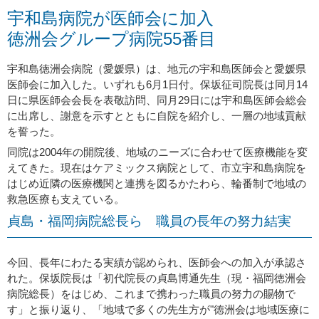
宇和島病院が医師会に加入
徳洲会グループ病院55番目
宇和島徳洲会病院（愛媛県）は、地元の宇和島医師会と愛媛県
医師会に加入した。いずれも6月1日付。保坂征司院長は同月14
日に県医師会会長を表敬訪問、同月29日には宇和島医師会総会
に出席し、謝意を示すとともに自院を紹介し、一層の地域貢献
を誓った。
同院は2004年の開院後、地域のニーズに合わせて医療機能を変
えてきた。現在はケアミックス病院として、市立宇和島病院を
はじめ近隣の医療機関と連携を図るかたわら、輪番制で地域の
救急医療も支えている。
貞島・福岡病院総長ら 職員の長年の努力結実
今回、長年にわたる実績が認められ、医師会への加入が承認さ
れた。保坂院長は「初代院長の貞島博通先生（現・福岡徳洲会
病院総長）をはじめ、これまで携わった職員の努力の賜物で
す」と振り返り、「地域で多くの先生方が"徳洲会は地域医療に