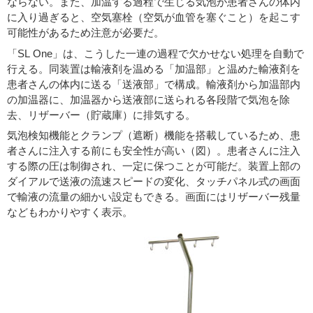
ならない。また、加温する過程で生じる気泡が患者さんの体内
に入り過ぎると、空気塞栓（空気が血管を塞ぐこと）を起こす
可能性があるため注意が必要だ。
「SL One」は、こうした一連の過程で欠かせない処理を自動で
行える。同装置は輸液剤を温める「加温部」と温めた輸液剤を
患者さんの体内に送る「送液部」で構成。輸液剤から加温部内
の加温器に、加温器から送液部に送られる各段階で気泡を除
去、リザーバー（貯蔵庫）に排気する。
気泡検知機能とクランプ（遮断）機能を搭載しているため、患
者さんに注入する前にも安全性が高い（図）。患者さんに注入
する際の圧は制御され、一定に保つことが可能だ。装置上部の
ダイアルで送液の流速スピードの変化、タッチパネル式の画面
で輸液の流量の細かい設定もできる。画面にはリザーバー残量
などもわかりやすく表示。