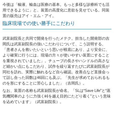
今後は「輸液、輸血は医療の基本。もっと多様な診療科でも活
用できるように」と、装置の高度化に意欲を見せている。同装
置の販売はアイ・エム・アイ。
臨床現場での使い勝手にこだわり
武富副院長と共同で開発を行ったメテク。担当した開発部の吉
岡氏は武富副院長の強いこだわりについて、こう説明する。
「患者さんを救いたいという思いが根底にあり、より安全に、
より確実に行うには、現場の方々が使いやすい装置にすること
を重視されていました」。チューブの長さやハンドルの高さな
ど細かい点にもこだわり、試作を繰り返すたびに武富副院長が
同社を訪れ、実際に触れるなど自ら確認。改善点など直接会っ
て話し合った回数は46回にも及ぶ。「先生が求めておられるも
のを形にすることに苦心しました」（吉岡氏）。
なお、装置の名称も武富副院長が命名。「SLは“Save Life”と“蒸
気機関車のように力強く峠を越え目的にたどり着く”という意味
を込めています」（武富副院長）。