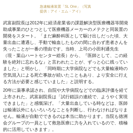
急速輸液装置「SL One」（写真
提供：アイ・エム・アイ）
武富副院長は2012年に経済産業省の課題解決型医療機器等開発
助成事業のひとつとして医療機器メーカーのメテクと同装置の
開発をスタート。「まだ麻酔科医として駆け出しだった頃、大
量出血に遭遇し、手動で輸血したものの間に合わず患者さんを
失ったことが一番の理由です。当時、上司の小田利通先生
（現・葉山ハートセンター総長）から、『医師として、この経
験を絶対に忘れるな』と言われたことが、ずっと心に残ってい
ました」と明かし、「同時期に大学病院などでも大量輸液時の
空気混入による死亡事故が続いたこともあり、より安全に行え
る方法が必要と感じていました」と説明する。
20年に薬事承認され、自院や大学病院などでの臨床評価を経て
上市された。武富副院長は「試行錯誤の連続で、ようやく実現
できました」と感慨深げ。「大量出血している時などは、医師
は輸液以外にもいろいろなことを判断し、行わなければなりま
せん。輸液が自動でできるのは本当に助かります。当院も徳洲
会グループの一員として救急医療に力を入れているので、積極
的に活用していきます」。