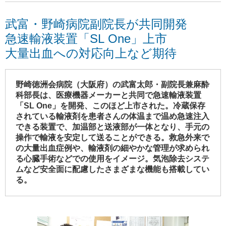
武富・野崎病院副院長が共同開発
急速輸液装置「SL One」上市
大量出血への対応向上など期待
野崎徳洲会病院（大阪府）の武富太郎・副院長兼麻酔
科部長は、医療機器メーカーと共同で急速輸液装置
「SL One」を開発、このほど上市された。冷蔵保存
されている輸液剤を患者さんの体温まで温め急速注入
できる装置で、加温部と送液部が一体となり、手元の
操作で輸液を安定して送ることができる。救急外来で
の大量出血症例や、輸液剤の細やかな管理が求められ
る心臓手術などでの使用をイメージ。気泡除去システ
ムなど安全面に配慮したさまざまな機能も搭載してい
る。