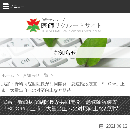
メニュー
お知らせ
ホーム
>
お知らせ一覧
>
武富・野崎病院副院長が共同開発 急速輸液装置「SL One」上
市 大量出血への対応向上など期待
武富・野崎病院副院長が共同開発 急速輸液装置
「SL One」上市 大量出血への対応向上など期待
2021.08.12