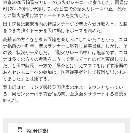
東京2020五輪聖火リレーの点火セレモニーに参加した。同県は
6月28～30日に予定していた公道での聖火リレーを中止。代わ
りに聖火を受け渡すトーチキスを実施した。
田中院長は藤沢市内の特設ステージで聖火を受け取ると、左膝
をつき力強くトーチを天に掲げるポーズを決めた。
高齢者の方々など東京五輪を楽しみにしていたことから、コロ
ナ禍前の一昨年、聖火ランナーに応募し見事当選。しかし、そ
の後、状況が一変した。「聖火リレーの中止は無念です。コロ
ナは多くの方々の希望をこうして奪ってきたのだと実感しまし
た」と田中院長。一方で「屋外とはいえマスクをはずす場面の
あるセレモニーへの参加は、医療従事者として複雑な思いもあ
りました」と吐露する。
葉山町はセーリング競技英国代表のホストタウンとなってい
る。同センターは事前合宿の間、医療面をサポートする提携を
結んだ。
採用情報