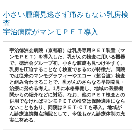
小さい腫瘍見逃さず痛みもない乳房検
査
宇治病院がマンモＰＥＴ導入
宇治徳洲会病院（京都府）は乳房専用ＰＥＴ装置（マ
ンモＰＥＴ）を導入した。乳がんの検査に用いる機器
で、徳洲会グループ初。小さな腫瘍も見つけやすく、
乳房を圧迫することなく検査できるのが特徴だ。同院
では従来のマンモグラフィーやエコー（超音波）検査
と組み合わせることで、乳がんのさらなる早期発見・
治療に努める考え。1月に本格稼働し、地域の医療機
関からの紹介などに対応。なお、他のＰＥＴ検査との
併用でなければマンモＰＥＴの検査は保険適用になら
ないこともあり、同院はＰＥＴ-ＣＴも導入。地域が
ん診療連携拠点病院として、今後もがん診療体制の充
実に努める。