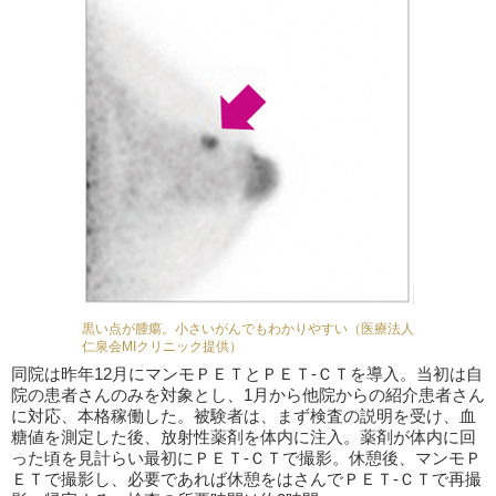
黒い点が腫瘍。小さいがんでもわかりやすい（医療法人
仁泉会MIクリニック提供）
同院は昨年12月にマンモＰＥＴとＰＥＴ-ＣＴを導入。当初は自
院の患者さんのみを対象とし、1月から他院からの紹介患者さん
に対応、本格稼働した。被験者は、まず検査の説明を受け、血
糖値を測定した後、放射性薬剤を体内に注入。薬剤が体内に回
った頃を見計らい最初にＰＥＴ-ＣＴで撮影。休憩後、マンモＰ
ＥＴで撮影し、必要であれば休憩をはさんでＰＥＴ-ＣＴで再撮