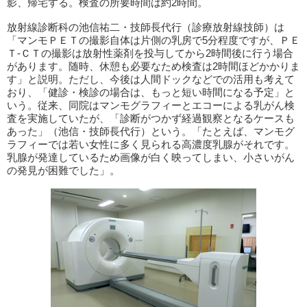
影、帰宅する。検査の所要時間は約2時間。
放射線診断科の池信祐二・技師長代行（診療放射線技師）は
「マンモＰＥＴの撮影自体は片側の乳房で5分程度ですが、ＰＥ
Ｔ-ＣＴの撮影は放射性薬剤を投与してから2時間後に行う場合
があります。随時、休憩も必要なため検査は2時間ほどかかりま
す」と説明。ただし、今後は人間ドックなどでの活用も考えて
おり、「健診・検診の場合は、もっと短い時間になる予定」と
いう。従来、同院はマンモグラフィーとエコーによる乳がん検
査を実施していたが、「診断がつかず経過観察となるケースも
あった」（池信・技師長代行）という。「たとえば、マンモグ
ラフィーでは若い女性に多く見られる高濃度乳腺がそれです。
乳腺が発達しているため画像が白く映ってしまい、小さいがん
の発見が困難でした」。