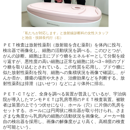
「私たちが対応します」と放射線診断科の女性スタッフ
と池信・技師長代行（右）
ＰＥＴ検査は放射性薬剤（放射能を含む薬剤）を体内に投与、
検出器で画像化し、細胞の活動状況を調べる。このひとつが、
がんの診断。細胞は主にブドウ糖をエネルギーとして分裂を繰
り返すが、悪性度の高い細胞は正常な細胞に比べ3～8倍のブド
ウ糖を取り込むとされている。この性質を応用し、ブドウ糖に
似た放射性薬剤を投与、細胞への集積状況を画像で確認し、が
んか否か、腫瘍の場所や大きさ、治療効果などを判断する。放
射性薬剤は排泄（はいせつ）などにより体外に排出。
ＰＥＴ-ＣＴなど、全身を調べる装置が普及しているが、宇治病
院が導入したマンモＰＥＴは乳房専用のＰＥＴ検査装置。被験
者は装置の上でうつ伏せになり、ホール（穴）に片側の乳房を
セットする。ホールには円周状に検出器が取り付けられ、さま
ざまな角度から乳房内の細胞の活動状況を画像化。メーカー独
自の検出器を採用し、画像の解像度がより高く、高精度の検査
が可能という。