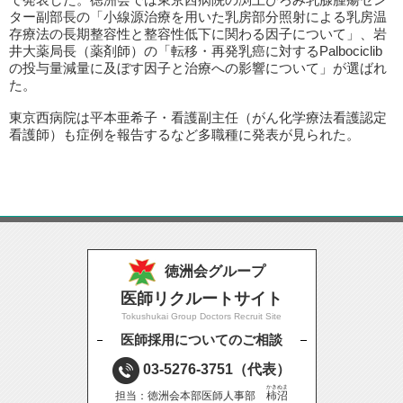
ター副部長の「小線源治療を用いた乳房部分照射による乳房温
存療法の長期整容性と整容性低下に関わる因子について」、岩
井大薬局長（薬剤師）の「転移・再発乳癌に対するPalbociclib
の投与量減量に及ぼす因子と治療への影響について」が選ばれ
た。
東京西病院は平本亜希子・看護副主任（がん化学療法看護認定
看護師）も症例を報告するなど多職種に発表が見られた。
徳洲会グループ
医師リクルートサイト
Tokushukai Group Doctors Recruit Site
医師採用についてのご相談
03-5276-3751
（代表）
かきぬま
担当：徳洲会本部医師人事部
柿沼