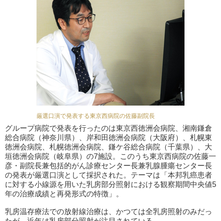
厳選口演で発表する東京西病院の佐藤副院長
グループ病院で発表を行ったのは東京西徳洲会病院、湘南鎌倉
総合病院（神奈川県）、岸和田徳洲会病院（大阪府）、札幌東
徳洲会病院、札幌徳洲会病院、鎌ケ谷総合病院（千葉県）、大
垣徳洲会病院（岐阜県）の7施設。このうち東京西病院の佐藤一
彦・副院長兼包括的がん診療センター長兼乳腺腫瘍センター長
の発表が厳選口演として採択された。テーマは「本邦乳癌患者
に対する小線源を用いた乳房部分照射における観察期間中央値5
年の治療成績と再発形式の特徴」。
乳房温存療法での放射線治療は、かつては全乳房照射のみだっ
たが、近年は乳房部分照射が注目されている。