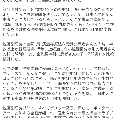
部分照射でも、乳房内部からの照射は、外から当てる外部照射
より、さらに照射範囲を狭く設定できるため、日本人の乳がん
患者さんに適していると考えられる。そこで東京西病院では
2008年10月から小線源を用いて乳房内部からピンポイントで放
射線を照射する治療を臨床試験で開始。これまで687例に実施
している。
佐藤副院長は自院で乳房温存療法を受けた患者さんのうち、半
数以上が観察期間の5年以上経過した小線源部分照射の患者さん
の群（526例）と、全乳房照射の患者さんの群（222例）を比較
検討した。
その結果、治療成績に差異は見られなかったが、どの群も若干
のケースで、がんが再発し、全乳房照射は照射していた場所と
ほぼ同じだったのに対し、部分照射は照射以外の部分が半数だ
ったことを明かした。ただし、海外でも同様の傾向が報告され
ていることなどを説明。全乳房照射に比べ、病院への通院期間
が短い点や医療資源の効率化にもつながる点を挙げ、日本人に
対する小線源部分照射の有用性を強調した。
佐藤副院長以外は、すべてポスター発表。新たに「ポスターツ
アー」と称する企画が組まれ、選出された一部の演題はライブ
で発表した。徳洲会では東京西病院の渕上ひろみ乳腺腫瘍セン