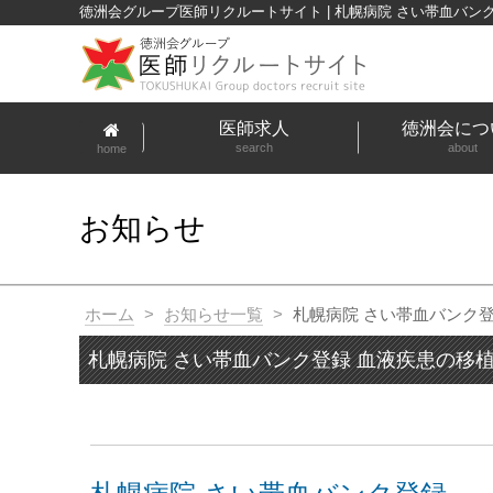
徳洲会グループ医師リクルートサイト | 札幌病院 さい帯血バン
医師求人
徳洲会につ
search
about
home
お知らせ
ホーム
>
お知らせ一覧
>
札幌病院 さい帯血バンク
札幌病院 さい帯血バンク登録 血液疾患の移