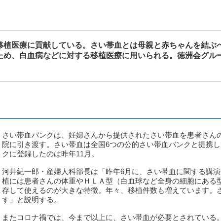
移植医療に貢献している。さい帯血とは母親と赤ちゃんを結ぶ
ため、白血病などに対する移植医療に用いられる。徳洲会グル
さい帯血バンクは、妊婦さんから提供されたさい帯血を患者さん
院に引き渡す。さい帯血は全国6つの公的さい帯血バンクと提携
クに登録したのは昨年11月。
河井紀一郎・産婦人科部長は「昨年6月に、さい帯血に関する講
植には患者さんの体重やＨＬＡ型（白血球など全身の細胞にある
存して使えるのが大きな特徴。年々、移植件数も増えています。
す」と説明する。
またコロナ禍では、今まで以上に、さい帯血が必要とされている