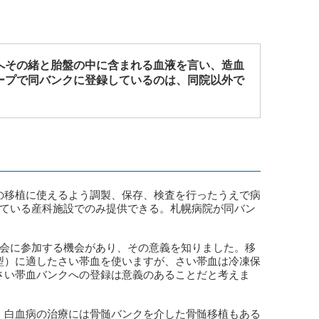
へその緒と胎盤の中に含まれる血液を言い、造血
ープで同バンクに登録しているのは、同院以外で
の移植に使えるよう調製、保存、検査を行ったうえで病
している産科施設でのみ提供できる。札幌病院が同バン
演会に参加する機会があり、その意義を知りました。移
型）に適したさい帯血を使いますが、さい帯血は冷凍保
さい帯血バンクへの登録は意義のあることだと考えま
。白血病の治療には骨髄バンクを介した骨髄移植もある