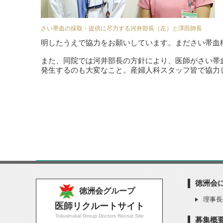
さい帯血の採取・提供に尽力する河井部長（左）と澤田師長
明したうえで協力をお願いしています。まださい帯血
また、同院では河井部長の方針により、医師がさい帯
発生するのも大変なこと。産婦人科スタッフ皆で協力
徳洲会
徳洲会グループ
理事長
医師リクルートサイト
Tokushukai Group Doctors Recruit Site
募集概