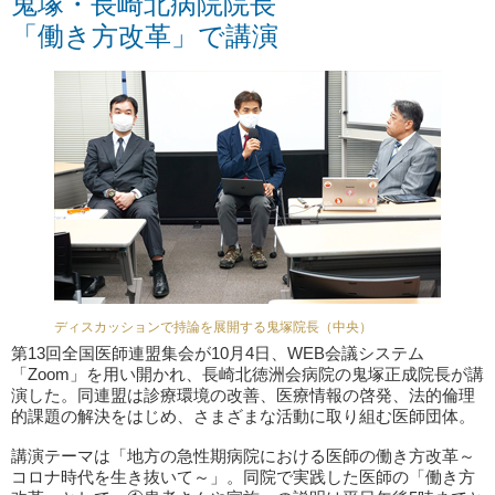
鬼塚・長崎北病院院長
「働き方改革」で講演
ディスカッションで持論を展開する鬼塚院長（中央）
第13回全国医師連盟集会が10月4日、WEB会議システム
「Zoom」を用い開かれ、長崎北徳洲会病院の鬼塚正成院長が講
演した。同連盟は診療環境の改善、医療情報の啓発、法的倫理
的課題の解決をはじめ、さまざまな活動に取り組む医師団体。
講演テーマは「地方の急性期病院における医師の働き方改革～
コロナ時代を生き抜いて～」。同院で実践した医師の「働き方