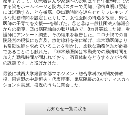
改革」として、①患者さんや家族への説明は平日午後5時までと
する旨をホームページと院内ポスターで周知、②宿直明け翌朝
には退勤することを徹底、③出勤時間を遅らせたりフレキシブ
ルな勤務時間を設定したりして、女性医師の待遇を改善、男性
医師の子育てを支援──を挙げた。①と②は一般社団法人徳洲会
からの指導、③は病院独自の取り組みで、8カ月実践した後、看
護師にアンケート調査、その結果を報告した。コロナ禍での自
院経営の現状にも言及。放射線科を例に挙げ、非常勤医師より
も常勤医師を求めていることを明かし、柔軟な勤務体系が必要
であることにも触れた。「非常勤医師は常勤先での勤務時間を
加えた勤務時間が問われており、宿直体制をどうするかが今後
の課題です」と投げかけた。
最後に城西大学経営学部マネジメント総合学科の伊関友伸教
授、同連盟の中島恒夫・代表理事、鬼塚院長の3人でディスカッ
ションを実施、盛況のうちに閉会した。
お知らせ一覧に戻る