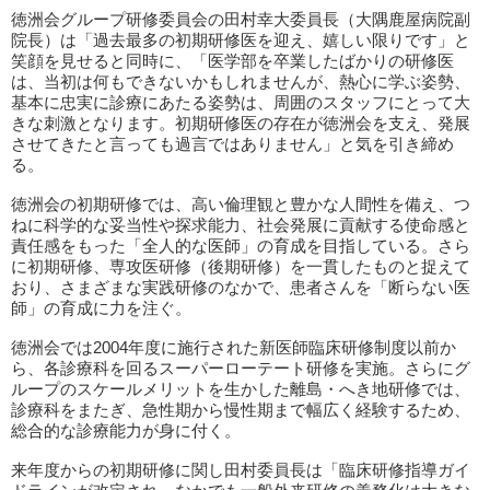
徳洲会グループ研修委員会の田村幸大委員長（大隅鹿屋病院副
院長）は「過去最多の初期研修医を迎え、嬉しい限りです」と
笑顔を見せると同時に、「医学部を卒業したばかりの研修医
は、当初は何もできないかもしれませんが、熱心に学ぶ姿勢、
基本に忠実に診療にあたる姿勢は、周囲のスタッフにとって大
きな刺激となります。初期研修医の存在が徳洲会を支え、発展
させてきたと言っても過言ではありません」と気を引き締め
る。
徳洲会の初期研修では、高い倫理観と豊かな人間性を備え、つ
ねに科学的な妥当性や探求能力、社会発展に貢献する使命感と
責任感をもった「全人的な医師」の育成を目指している。さら
に初期研修、専攻医研修（後期研修）を一貫したものと捉えて
おり、さまざまな実践研修のなかで、患者さんを「断らない医
師」の育成に力を注ぐ。
徳洲会では2004年度に施行された新医師臨床研修制度以前か
ら、各診療科を回るスーパーローテート研修を実施。さらにグ
ループのスケールメリットを生かした離島・へき地研修では、
診療科をまたぎ、急性期から慢性期まで幅広く経験するため、
総合的な診療能力が身に付く。
来年度からの初期研修に関し田村委員長は「臨床研修指導ガイ