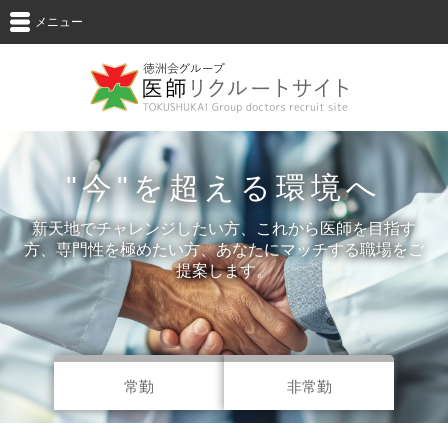
メニュー
"今"を超える環境へ
新天地でチャレンジしたい方、これから医師を目指す
方、専門性を極めたい方、
あなたにマッチする職場をご
提案します。
常勤
非常勤