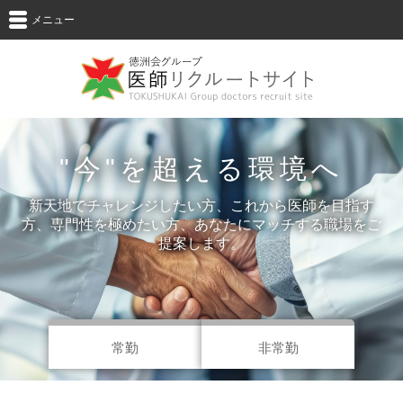
メニュー
"今"を超える環境へ
新天地でチャレンジしたい方、これから医師を目指す
方、専門性を極めたい方、
あなたにマッチする職場をご
提案します。
常勤
非常勤