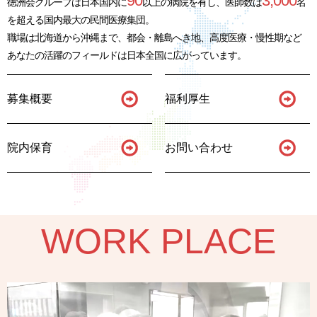
90
3,000
徳洲会グループは日本国内に
以上の病院を有し、
医師数は
名
を超える国内最大の民間医療集団。
職場は北海道から沖縄まで、都会・離島へき地、高度医療・慢性期など
あなたの活躍のフィールドは日本全国に広がっています。
募集概要
福利厚生
院内保育
お問い合わせ
WORK PLACE